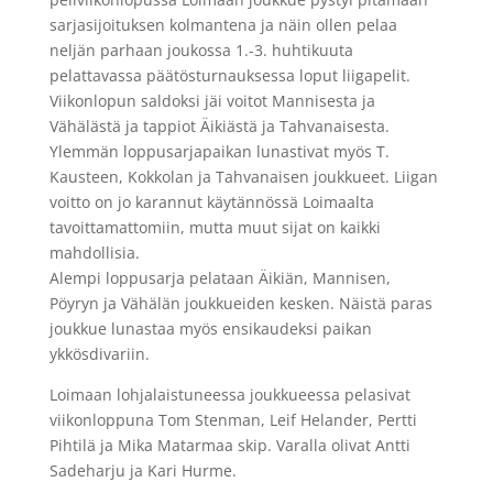
sarjasijoituksen kolmantena ja näin ollen pelaa
neljän parhaan joukossa 1.-3. huhtikuuta
pelattavassa päätösturnauksessa loput liigapelit.
Viikonlopun saldoksi jäi voitot Mannisesta ja
Vähälästä ja tappiot Äikiästä ja Tahvanaisesta.
Ylemmän loppusarjapaikan lunastivat myös T.
Kausteen, Kokkolan ja Tahvanaisen joukkueet. Liigan
voitto on jo karannut käytännössä Loimaalta
tavoittamattomiin, mutta muut sijat on kaikki
mahdollisia.
Alempi loppusarja pelataan Äikiän, Mannisen,
Pöyryn ja Vähälän joukkueiden kesken. Näistä paras
joukkue lunastaa myös ensikaudeksi paikan
ykkösdivariin.
Loimaan lohjalaistuneessa joukkueessa pelasivat
viikonloppuna Tom Stenman, Leif Helander, Pertti
Pihtilä ja Mika Matarmaa skip. Varalla olivat Antti
Sadeharju ja Kari Hurme.