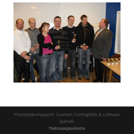
Yhteistyökumppanit: Suomen Curlingliitto & Loimaan
jäähalli
Tietosuojaseloste