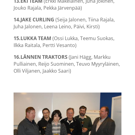
13.EKI TEAM
(Erkki Mäkeläinen, Juha Jokinen,
Jouko Rajala, Pekka Järvenpää)
14.JAKE CURLING
(Seija Jalonen, Tiina Rajala,
Juha Jalonen, Leena Leino, Päivi, Kirsti)
15.LUKKA TEAM
(Ossi Lukka, Teemu Suokas,
Ilkka Raitala, Pertti Vesanto)
16.LÄNNEN TRAKTORS
(Jani Hägg, Markku
Pulliainen, Reijo Suominen, Teuvo Myyryläinen,
Olli Viljanen, Jaakko Saari)