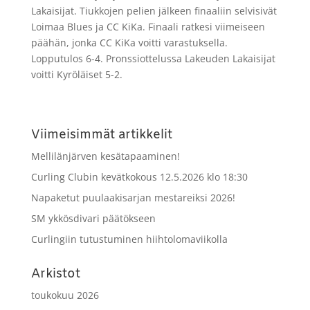
Lakaisijat. Tiukkojen pelien jälkeen finaaliin selvisivät
Loimaa Blues ja CC KiKa. Finaali ratkesi viimeiseen
päähän, jonka CC KiKa voitti varastuksella.
Lopputulos 6-4. Pronssiottelussa Lakeuden Lakaisijat
voitti Kyröläiset 5-2.
Viimeisimmät artikkelit
Mellilänjärven kesätapaaminen!
Curling Clubin kevätkokous 12.5.2026 klo 18:30
Napaketut puulaakisarjan mestareiksi 2026!
SM ykkösdivari päätökseen
Curlingiin tutustuminen hiihtolomaviikolla
Arkistot
toukokuu 2026