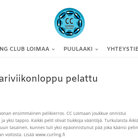
NG CLUB LOIMAA
PUULAAKI
YHTEYSTI
riviikonloppu pelattu
sioonan ensimmäinen pelikierros. CC Loimaan joukkue onnistui
 yksi tappio. Kaikki pelit olivat tiukkoja vääntöjä. Turkulaista Äiki
alkuun tasainen, kunnes tuli yksi epäonnistunut pää joka käänsi peli
aan voitosta. Lisää www.curling.fi