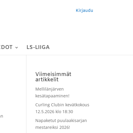
Kirjaudu
EDOT
LS-LIIGA
Viimeisimmät
artikkelit
Mellilänjärven
kesätapaaminen!
Curling Clubin kevätkokous
12.5.2026 klo 18:30
än
Napaketut puulaakisarjan
n
mestareiksi 2026!