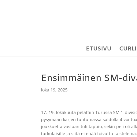
ETUSIVU
CURLI
Ensimmäinen SM-diva
loka 19, 2025
17.-19. lokakuuta pelattiin Turussa SM 1-divi
pysymään kärjen tuntumassa saldolla 4 voittoa ja
joukkuetta vastaan tuli tappio, sekin peli oli 
turkulaisille ja siitä ei enää toivuttu taistelem